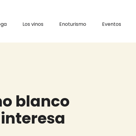
vigation
ega
Los vinos
Enoturismo
Eventos
yuda a la navegación
ino blanco
 interesa