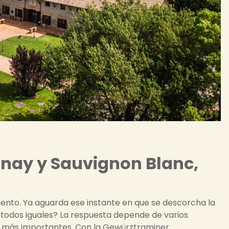
nay y Sauvignon Blanc,
ento. Ya aguarda ese instante en que se descorcha la
n todos iguales? La respuesta depende de varios
os más importantes. Con la Gewürztraminer,