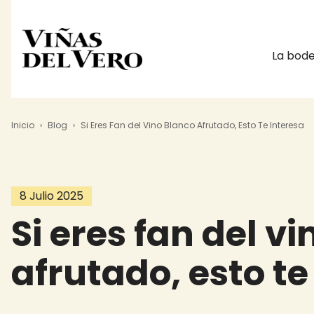
Main na
La bod
Sobrescribir enlaces de a
Pasar al contenido principal
Inicio
Blog
Si Eres Fan del Vino Blanco Afrutado, Esto Te Interesa
8 Julio 2025
Si eres fan del v
afrutado, esto te