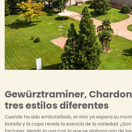
Gewürztraminer, Chardon
tres estilos diferentes
Cuando ha sido embotellado, el vino ya espera su mom
botella y la copa revela la esencia de la variedad. ¿So
factures, siendo la uva con la que se elabora uno de l