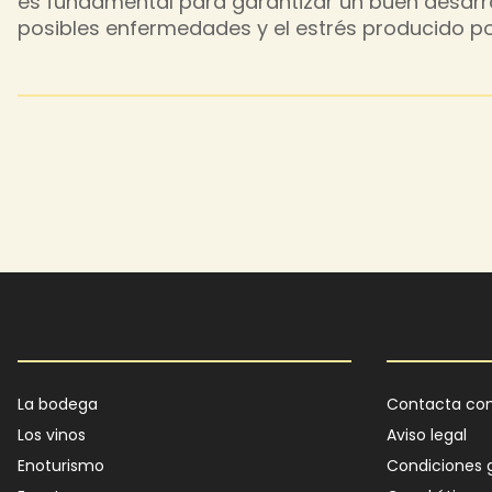
es fundamental para garantizar un buen desarrol
posibles enfermedades y el estrés producido por 
Main navigation
Footer
La bodega
Contacta con
Los vinos
Aviso legal
Enoturismo
Condiciones 