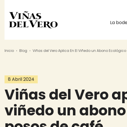
Main na
La bod
Sobrescribir enlaces de a
Pasar al contenido principal
Inicio
Blog
Viñas del Vero Aplica En El Viñedo un Abono Ecológic
8 Abril 2024
Viñas del Vero ap
viñedo un abono
posos de café