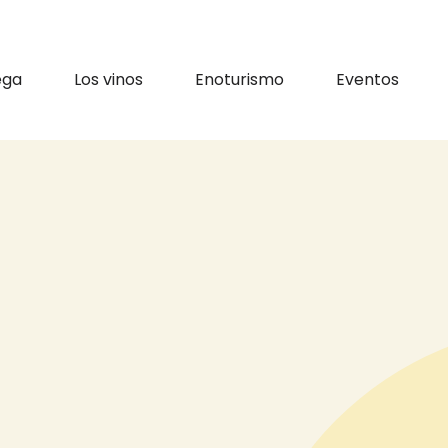
vigation
ega
Los vinos
Enoturismo
Eventos
yuda a la navegación