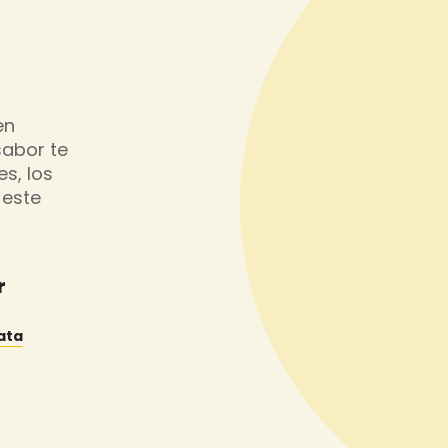
en
sabor te
es, los
 este
r
ata