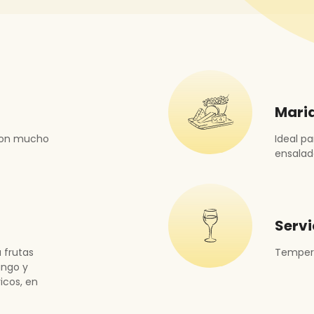
Mari
 con mucho
Ideal p
ensalad
Servi
 frutas
Tempera
ango y
icos, en